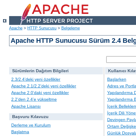
Apache
>
HTTP Sunucusu
>
Belgeleme
Apache HTTP Sunucusu Sürüm 2.4 Belg
Sürümlerin Dağıtım Bilgileri
Kullanıcı Kıl
2.3/2.4’deki yeni özellikler
Başlarken
Apache 2.1/2.2’deki yeni özellikler
Adres ve Portl
Apache 2.0’daki yeni özellikler
Yapılandırma D
2.2’den 2.4’e yükseltme
Yapılandırma B
Apache Lisansı
İçerik Bellekle
İçerik Dili Yöne
Başvuru Kılavuzu
Devingen Payla
Derleme ve Kurulum
Ortam Değişken
Başlatma
Günlük Dosyal