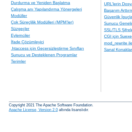
Durdurma ve Yeniden Başlatma
URL’lerin Dosy
Çalışma anı Yapılandırma Yönergeleri
Başarım Arttır
Modüller
Güvenlik İpuçla
Çok Süreçlilik Modülleri (MPM’ler)
Sunucu Geneli
Süzgeçler
SSL/TLS Şifre
Eylemciler
CGI için Suexe
İfade Çözümleyici
mod_rewrite i
.htaccess için Geçersizleştirme Sınıfları
Sanal Konakla
Sunucu ve Desteklenen Programlar
Terimler
Copyright 2021 The Apache Software Foundation.
Apache License, Version 2.0
altında lisanslıdır.